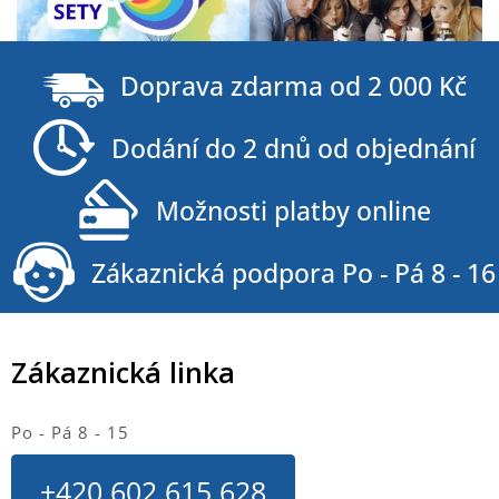
Z
á
Doprava zdarma od 2 000 Kč
p
a
Dodání do 2 dnů od objednání
t
í
Možnosti platby online
Zákaznická podpora Po - Pá 8 - 16
Zákaznická linka
Po - Pá 8 - 15
+420 602 615 628