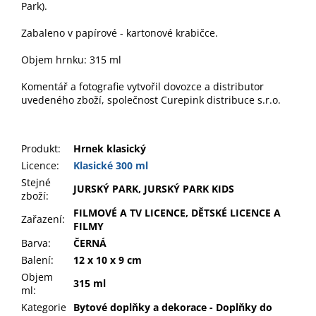
Park).
Zabaleno v papírové - kartonové krabičce.
Objem hrnku: 315 ml
Komentář a fotografie vytvořil dovozce a distributor
uvedeného zboží, společnost Curepink distribuce s.r.o.
Produkt
:
Hrnek klasický
Licence:
Klasické 300 ml
Stejné
JURSKÝ PARK, JURSKÝ PARK KIDS
zboží:
FILMOVÉ A TV LICENCE, DĚTSKÉ LICENCE A
Zařazení
:
FILMY
Barva
:
ČERNÁ
Balení
:
12 x 10 x 9 cm
Objem
315 ml
ml
:
Kategorie
Bytové doplňky a dekorace - Doplňky do