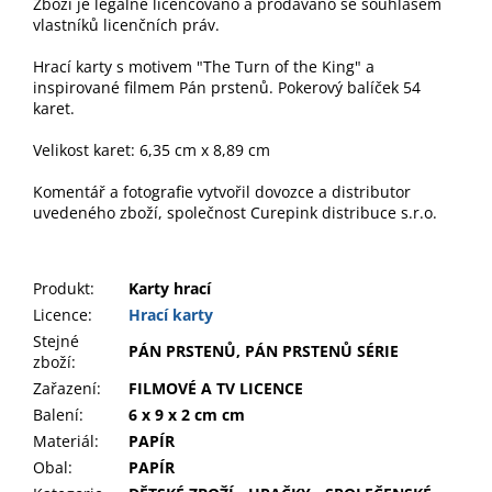
Zboží je legálně licencováno a prodáváno se souhlasem
vlastníků licenčních práv.
Hrací karty s motivem "The Turn of the King" a
inspirované filmem Pán prstenů. Pokerový balíček 54
karet.
Velikost karet: 6,35 cm x 8,89 cm
Komentář a fotografie vytvořil dovozce a distributor
uvedeného zboží, společnost Curepink distribuce s.r.o.
Produkt
:
Karty hrací
Licence:
Hrací karty
Stejné
PÁN PRSTENŮ, PÁN PRSTENŮ SÉRIE
zboží:
Zařazení
:
FILMOVÉ A TV LICENCE
Balení
:
6 x 9 x 2 cm cm
Materiál
:
PAPÍR
Obal
:
PAPÍR