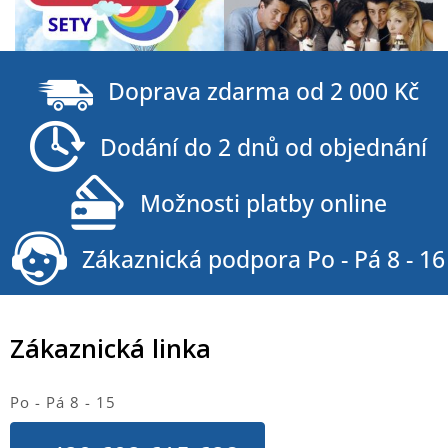
Z
á
Doprava zdarma od 2 000 Kč
p
a
Dodání do 2 dnů od objednání
t
í
Možnosti platby online
Zákaznická podpora Po - Pá 8 - 16
Zákaznická linka
Po - Pá 8 - 15