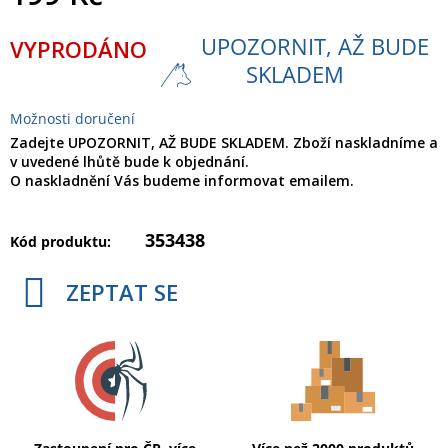
Měrná
UPOZORNIT, AŽ BUDE
VYPRODÁNO
cena:
SKLADEM
Možnosti doručení
Zadejte UPOZORNIT, AŽ BUDE SKLADEM. Zboží naskladníme a
v uvedené lhůtě bude k objednání.
O naskladnění Vás budeme informovat emailem.
353438
Kód produktu:
ZEPTAT SE