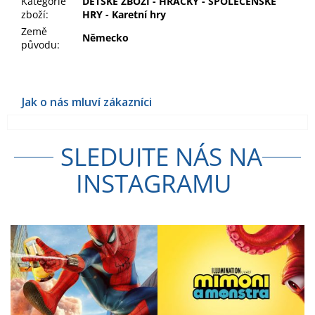
Kategorie
DĚTSKÉ ZBOŽÍ - HRAČKY - SPOLEČENSKÉ
zboží
:
HRY - Karetní hry
Země
Německo
původu
:
SLEDUJTE NÁS NA
INSTAGRAMU