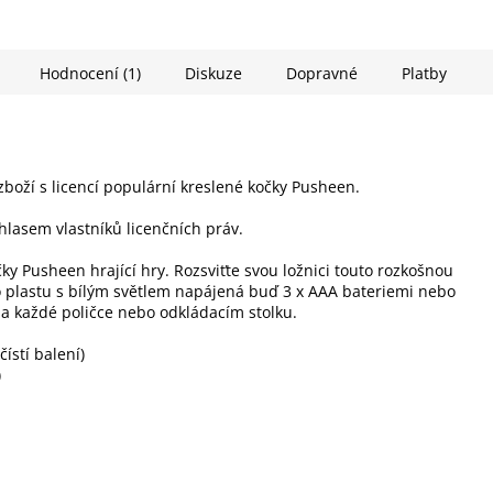
Hodnocení (1)
Diskuze
Dopravné
Platby
 zboží s licencí populární kreslené kočky Pusheen.
hlasem vlastníků licenčních práv.
čky Pusheen hrající hry. Rozsviťte svou ložnici touto rozkošnou
plastu s bílým světlem napájená buď 3 x AAA bateriemi nebo
a každé poličce nebo odkládacím stolku.
ístí balení)
)