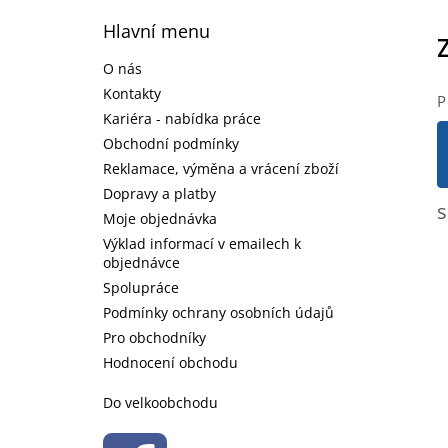
Z
á
Hlavní menu
p
a
O nás
t
Kontakty
P
í
Kariéra - nabídka práce
Obchodní podmínky
Reklamace, výměna a vrácení zboží
Dopravy a platby
s
Moje objednávka
Výklad informací v emailech k
objednávce
Spolupráce
Podmínky ochrany osobních údajů
Pro obchodníky
Hodnocení obchodu
Do velkoobchodu