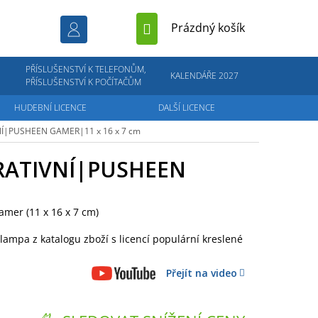
NÁKUPNÍ
Prázdný košík
KOŠÍK
PŘÍSLUŠENSTVÍ K TELEFONŮM,
KALENDÁŘE 2027
PŘÍSLUŠENSTVÍ K POČÍTAČŮM
HUDEBNÍ LICENCE
DALŠÍ LICENCE
NÍ|PUSHEEN
GAMER|11 x 16 x 7 cm
RATIVNÍ|PUSHEEN
mer (11 x 16 x 7 cm)
 lampa z katalogu zboží s licencí populární kreslené
Přejít na video