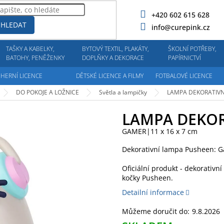
+420 602 615 628
HLEDAT
info@curepink.cz
TAŠKY A KABELKY,
BYTOVÝ TEXTIL, PLAKÁTY,
ŠKOLNÍ POTŘEBY,
BATOHY, PENĚŽENKY
DOPLŇKY A DEKORACE
PAPÍRNICTVÍ
HERNÍ LICENCE
DĚTSKÉ LICENCE A FILMY
FOTBALOVÉ LICENCE
DO POKOJE A LOŽNICE
Světla a lampičky
LAMPA DEKORATIV
LAMPA DEKO
GAMER|11 x 16 x 7 cm
Dekorativní lampa Pusheen: Ga
Oficiální produkt - dekorativní
kočky Pusheen.
Detailní informace
Můžeme doručit do:
9.8.2026