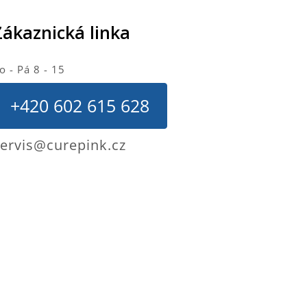
Zákaznická linka
o - Pá 8 - 15
+420 602 615 628
ervis@curepink.cz