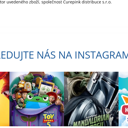
utor uvedeného zboží, společnost Curepink distribuce s.r.o.
LEDUJTE NÁS NA INSTAGRA