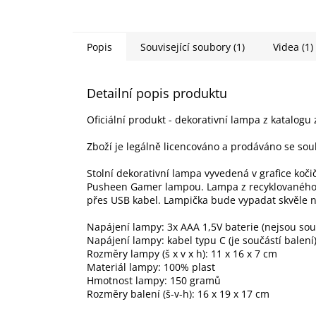
Popis
Související soubory (1)
Videa (1)
Detailní popis produktu
Oficiální produkt - dekorativní lampa z katalogu
Zboží je legálně licencováno a prodáváno se sou
Stolní dekorativní lampa vyvedená v grafice koči
Pusheen Gamer lampou. Lampa z recyklovaného 
přes USB kabel. Lampička bude vypadat skvěle n
Napájení lampy: 3x AAA 1,5V baterie (nejsou souč
Napájení lampy: kabel typu C (je součástí balení
Rozměry lampy (š x v x h): 11 x 16 x 7 cm
Materiál lampy: 100% plast
Hmotnost lampy: 150 gramů
Rozměry balení (š-v-h): 16 x 19 x 17 cm