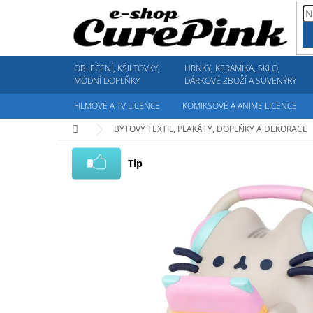
Přejít
na
obsah
OBLEČENÍ, KŠILTOVKY,
HRNKY, KERAMIKA, SKLO,
MÓDNÍ DOPLŇKY
DÁRKOVÉ ZBOŽÍ A SUVENÝRY
FILMOVÉ A TV LICENCE
KOMIKSOVÉ A ANIME LICENCE
Domů
BYTOVÝ TEXTIL, PLAKÁTY, DOPLŇKY A DEKORACE
Tip