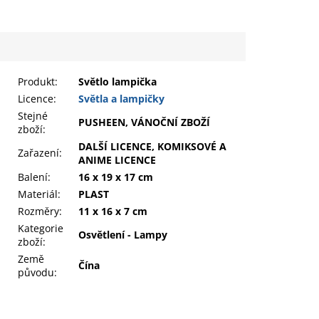
Produkt
:
Světlo lampička
Licence:
Světla a lampičky
Stejné
PUSHEEN, VÁNOČNÍ ZBOŽÍ
zboží:
DALŠÍ LICENCE, KOMIKSOVÉ A
Zařazení
:
ANIME LICENCE
Balení
:
16 x 19 x 17 cm
Materiál
:
PLAST
Rozměry
:
11 x 16 x 7 cm
Kategorie
Osvětlení - Lampy
zboží
:
Země
Čína
původu
: