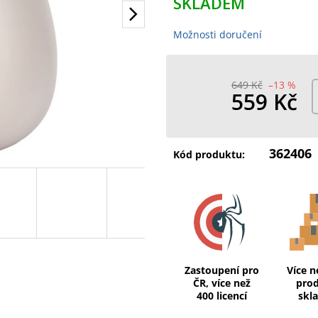
SKLADEM
Možnosti doručení
649 Kč
–13 %
559 Kč
Měrná
cena:
362406
Kód produktu:
Zastoupení pro
Více n
ČR, více než
pro
400 licencí
skl