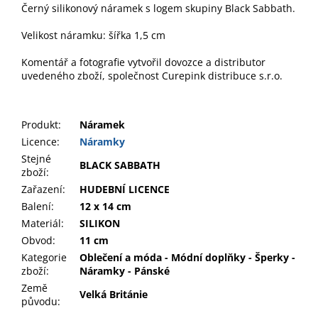
Černý silikonový náramek s logem skupiny Black Sabbath.
Velikost náramku: šířka 1,5 cm
Komentář a fotografie vytvořil dovozce a distributor
uvedeného zboží, společnost Curepink distribuce s.r.o.
Produkt
:
Náramek
Licence:
Náramky
Stejné
BLACK SABBATH
zboží:
Zařazení
:
HUDEBNÍ LICENCE
Balení
:
12 x 14 cm
Materiál
:
SILIKON
Obvod
:
11 cm
Kategorie
Oblečení a móda - Módní doplňky - Šperky -
zboží
:
Náramky - Pánské
Země
Velká Británie
původu
: