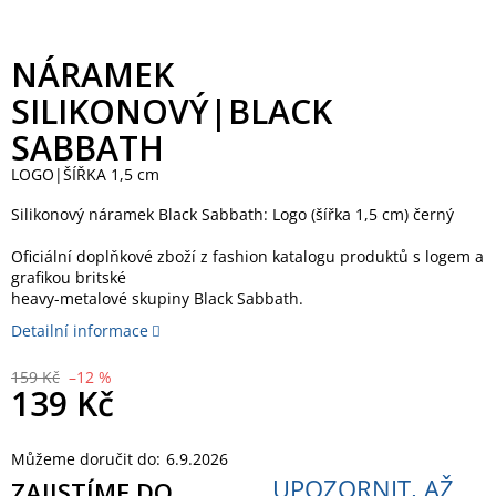
NÁRAMEK
SILIKONOVÝ|BLACK
SABBATH
LOGO|ŠÍŘKA 1,5 cm
Silikonový náramek Black Sabbath: Logo (šířka 1,5 cm) černý
Oficiální doplňkové zboží z fashion katalogu produktů s logem a
grafikou britské
heavy-metalové skupiny Black Sabbath.
Detailní informace
159 Kč
–12 %
139 Kč
Měrná
Můžeme doručit do:
6.9.2026
cena:
UPOZORNIT, AŽ
ZAJISTÍME DO