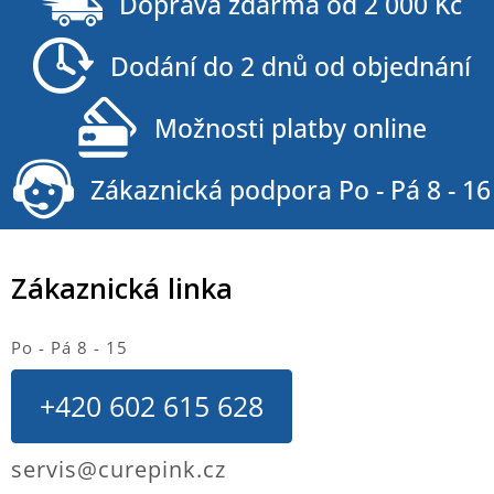
Doprava zdarma od 2 000 Kč
p
a
Dodání do 2 dnů od objednání
t
í
Možnosti platby online
Zákaznická podpora Po - Pá 8 - 16
Zákaznická linka
Po - Pá 8 - 15
+420 602 615 628
servis@curepink.cz