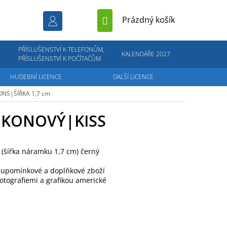
NÁKUPNÍ
Prázdný košík
KOŠÍK
PŘÍSLUŠENSTVÍ K TELEFONŮM,
KALENDÁŘE 2027
PŘÍSLUŠENSTVÍ K POČÍTAČŮM
HUDEBNÍ LICENCE
DALŠÍ LICENCE
ONS|ŠÍŘKA 1,7 cm
IKONOVÝ|KISS
 (šířka náramku 1,7 cm) černý
é, upomínkové a doplňkové zboží
otografiemi a grafikou americké