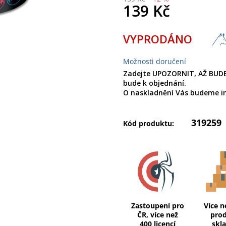
139 Kč
Měrná
VYPRODÁNO
cena:
Možnosti doručení
Zadejte UPOZORNIT, AŽ BUDE
bude k objednání.
O naskladnění Vás budeme i
319259
Kód produktu:
Zastoupení pro
Více n
ČR, více než
pro
400 licencí
skl