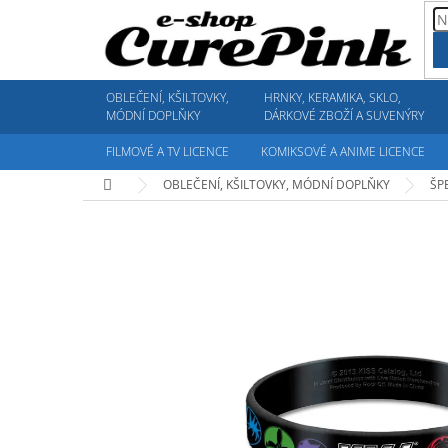
Přejít
na
obsah
OBLEČENÍ, KŠILTOVKY,
HRNKY, KERAMIKA, SKLO,
MÓDNÍ DOPLŇKY
DÁRKOVÉ ZBOŽÍ A SUVENÝRY
FILMOVÉ A TV LICENCE
KOMIKSOVÉ A ANIME LICENCE
Domů
OBLEČENÍ, KŠILTOVKY, MÓDNÍ DOPLŇKY
ŠP