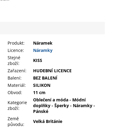
Produkt
:
Náramek
Licence:
Náramky
Stejné
KISS
zboží:
Zařazení
:
HUDEBNÍ LICENCE
Balení
:
BEZ BALENÍ
Materiál
:
SILIKON
Obvod
:
11 cm
Oblečení a móda - Módní
Kategorie
doplňky - Šperky - Náramky -
zboží
:
Pánské
Země
Velká Británie
původu
: