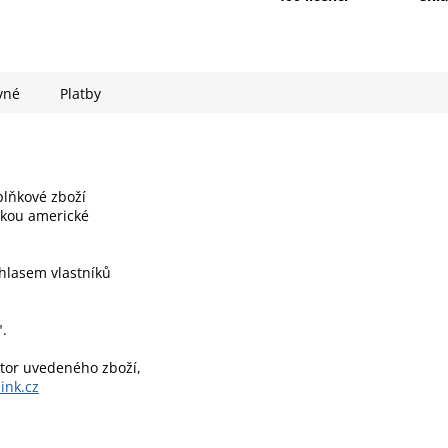
vné
Platby
plňkové zboží
fikou americké
uhlasem vlastníků
.
utor uvedeného zboží,
ink.cz