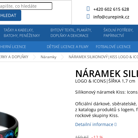
+420 602 615 628
HLEDAT
info@curepink.cz
TAŠKY A KABELKY,
BYTOVÝ TEXTIL, PLAKÁTY,
ŠKOLNÍ POTŘEBY,
BATOHY, PENĚŽENKY
DOPLŇKY A DEKORACE
PAPÍRNICTVÍ
HERNÍ LICENCE
DĚTSKÉ LICENCE A FILMY
FOTBALOVÉ LICENCE
ERKY A DOPLŇKY
Náramky
NÁRAMEK SILIKONOVÝ|KISS
LOGO & IC
NÁRAMEK SIL
LOGO & ICONS|ŠÍŘKA 1,7 cm
Silikonový náramek Kiss: Icons
Oficiální dárkové, sběratelsk
z katalogu produktů s logem, f
rockové skupiny Kiss.
Detailní informace
159 Kč
–12 %