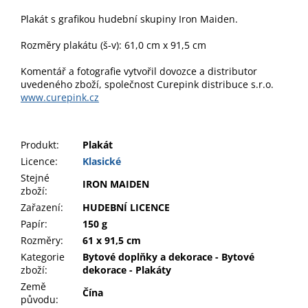
Plakát s grafikou hudební skupiny Iron Maiden.
Rozměry plakátu (š-v): 61,0 cm x 91,5 cm
Komentář a fotografie vytvořil dovozce a distributor
uvedeného zboží, společnost Curepink distribuce s.r.o.
www.curepink.cz
Produkt
:
Plakát
Licence:
Klasické
Stejné
IRON MAIDEN
zboží:
Zařazení
:
HUDEBNÍ LICENCE
Papír
:
150 g
Rozměry
:
61 x 91,5 cm
Kategorie
Bytové doplňky a dekorace - Bytové
zboží
:
dekorace - Plakáty
Země
Čína
původu
: