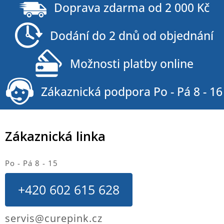
á
Doprava zdarma od 2 000 Kč
p
a
Dodání do 2 dnů od objednání
t
í
Možnosti platby online
Zákaznická podpora Po - Pá 8 - 16
Zákaznická linka
Po - Pá 8 - 15
+420 602 615 628
servis@curepink.cz