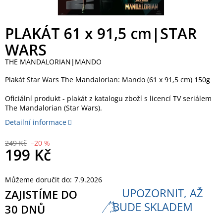
PLAKÁT 61 x 91,5 cm|STAR
WARS
THE MANDALORIAN|MANDO
Plakát Star Wars The Mandalorian: Mando (61 x 91,5 cm) 150g
Oficiální produkt - plakát z katalogu zboží s licencí TV seriálem
The Mandalorian (Star Wars).
Detailní informace
249 Kč
–20 %
199 Kč
Měrná
Můžeme doručit do:
7.9.2026
cena:
UPOZORNIT, AŽ
ZAJISTÍME DO
BUDE SKLADEM
30 DNŮ