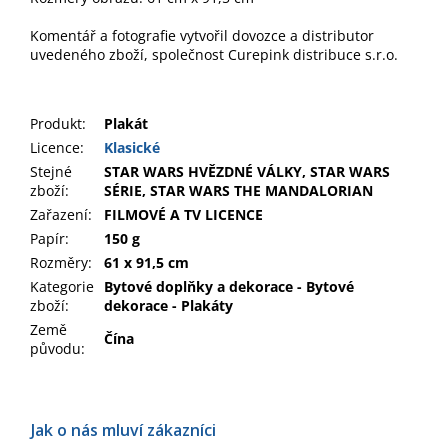
Komentář a fotografie vytvořil dovozce a distributor
uvedeného zboží, společnost Curepink distribuce s.r.o.
Produkt
:
Plakát
Licence:
Klasické
Stejné
STAR WARS HVĚZDNÉ VÁLKY, STAR WARS
zboží:
SÉRIE, STAR WARS THE MANDALORIAN
Zařazení
:
FILMOVÉ A TV LICENCE
Papír
:
150 g
Rozměry
:
61 x 91,5 cm
Kategorie
Bytové doplňky a dekorace - Bytové
zboží
:
dekorace - Plakáty
Země
Čína
původu
: