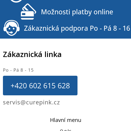
í
Možnosti platby online
Zákaznická podpora Po - Pá 8 - 16
Zákaznická linka
Po - Pá 8 - 15
+420 602 615 628
servis@curepink.cz
Hlavní menu
O nás