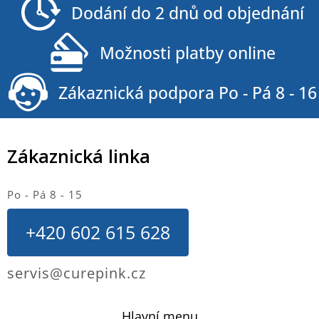
Dodání do 2 dnů od objednání
t
í
Možnosti platby online
Zákaznická podpora Po - Pá 8 - 16
Zákaznická linka
Po - Pá 8 - 15
+420 602 615 628
servis@curepink.cz
Hlavní menu