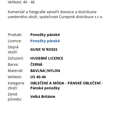
Velikost: 40 - 46
Komentář a fotografie vytvořil dovozce a distributor
uvedeného zboží, společnost Curepink distribuce s.r.o.
Produkt
:
Ponožky pánské
Licence:
Ponožky pánské
Stejné
GUNS´N´ROSES
zboží:
Zařazení
:
HUDEBNÍ LICENCE
Barva
:
ČERNÁ
Materiál
:
BAVLNA|NYLON
Velikost
:
US 40-46
Kategorie
OBLEČENÍ A MÓDA - PÁNSKÉ OBLEČENÍ -
zboží
:
Pánské ponožky
Země
Velká Británie
původu
: