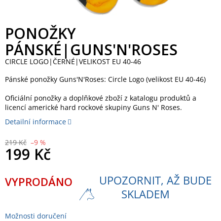
PONOŽKY
PÁNSKÉ|GUNS'N'ROSES
CIRCLE LOGO|ČERNÉ|VELIKOST EU 40-46
Pánské ponožky Guns'N'Roses: Circle Logo (velikost EU 40-46)
Oficiální ponožky a doplňkové zboží z katalogu produktů a
licencí americké hard rockové skupiny Guns N' Roses.
Detailní informace
219 Kč
–9 %
199 Kč
Měrná
UPOZORNIT, AŽ BUDE
VYPRODÁNO
cena:
SKLADEM
Možnosti doručení