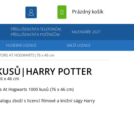
NÁKUPNÍ
Prázdný košík
KOŠÍK
PŘÍSLUŠENSTVÍ K TELEFONŮM,
KALENDÁŘE 2027
PŘÍSLUŠENSTVÍ K POČÍTAČŮM
HUDEBNÍ LICENCE
DALŠÍ LICENCE
ORS AT HOGWARTS|76 x 46 cm
 KUSŮ|HARRY POTTER
 x 46 cm
s At Hogwarts 1000 kusů (76 x 46 cm)
talogu zboží s licencí filmové a knižní ságy Harry