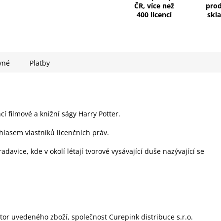
ČR, více než
pro
400 licencí
skl
vné
Platby
ncí filmové a knižní ságy Harry Potter.
hlasem vlastníků licenčních práv.
avice, kde v okolí létají tvorové vysávající duše nazývající se
utor uvedeného zboží, společnost Curepink distribuce s.r.o.