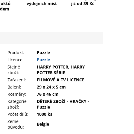
duktů
výdejních míst
již od 39 Kč
adem
Produkt
:
Puzzle
Licence:
Puzzle
Stejné
HARRY POTTER, HARRY
zboží:
POTTER SÉRIE
Zařazení
:
FILMOVÉ A TV LICENCE
Balení
:
29 x 24 x 5 cm
Rozměry
:
76 x 46 cm
Kategorie
DĚTSKÉ ZBOŽÍ - HRAČKY -
zboží
:
Puzzle
Počet dílů
:
1000 ks
Země
Belgie
původu
: