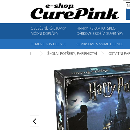
Přejít
na
obsah
OBLEČENÍ, KŠILTOVKY,
HRNKY, KERAMIKA, SKLO,
MÓDNÍ DOPLŇKY
DÁRKOVÉ ZBOŽÍ A SUVENÝRY
FILMOVÉ A TV LICENCE
KOMIKSOVÉ A ANIME LICENCE
Domů
ŠKOLNÍ POTŘEBY, PAPÍRNICTVÍ
OSTATNÍ PAP