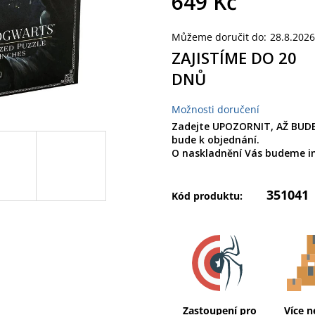
649 Kč
Měrná
Můžeme doručit do:
28.8.2026
cena:
ZAJISTÍME DO 20
DNŮ
Možnosti doručení
Zadejte UPOZORNIT, AŽ BUDE
bude k objednání.
O naskladnění Vás budeme i
351041
Kód produktu:
Zastoupení pro
Více n