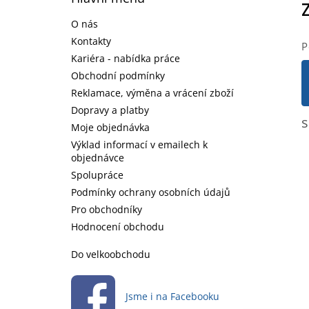
p
a
O nás
t
Kontakty
P
í
Kariéra - nabídka práce
Obchodní podmínky
Reklamace, výměna a vrácení zboží
Dopravy a platby
s
Moje objednávka
Výklad informací v emailech k
objednávce
Spolupráce
Podmínky ochrany osobních údajů
Pro obchodníky
Hodnocení obchodu
Do velkoobchodu
Jsme i na Facebooku