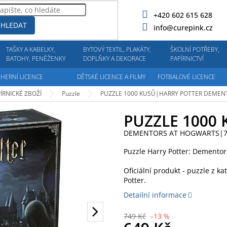
+420 602 615 628
HLEDAT
info@curepink.cz
TAŠKY A KABELKY,
BYTOVÝ TEXTIL, PLAKÁTY,
ŠKOLNÍ POTŘEBY,
BATOHY, PENĚŽENKY
DOPLŇKY A DEKORACE
PAPÍRNICTVÍ
HERNÍ LICENCE
DĚTSKÉ LICENCE A FILMY
FOTBALOVÉ LICENCE
ÍRNICKÉ ZBOŽÍ
Puzzle
PUZZLE 1000 KUSŮ|HARRY POTTER
DEMENT
PUZZLE 1000
DEMENTORS AT HOGWARTS|76
Puzzle Harry Potter: Dementor
Oficiální produkt - puzzle z ka
Potter.
Detailní informace
749 Kč
–13 %