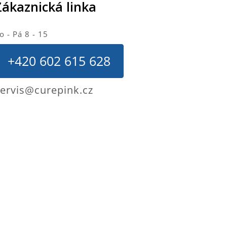
Zákaznická linka
o - Pá 8 - 15
+420 602 615 628
ervis@curepink.cz