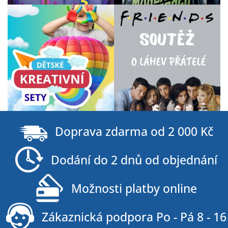
Z
á
Doprava zdarma od 2 000 Kč
p
a
Dodání do 2 dnů od objednání
t
í
Možnosti platby online
Zákaznická podpora Po - Pá 8 - 16