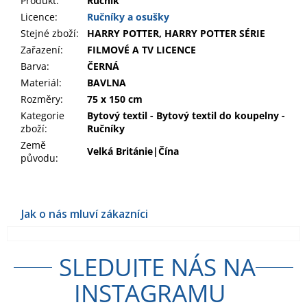
Produkt
:
Ručník
Licence:
Ručníky a osušky
Stejné zboží:
HARRY POTTER, HARRY POTTER SÉRIE
Zařazení
:
FILMOVÉ A TV LICENCE
Barva
:
ČERNÁ
Materiál
:
BAVLNA
Rozměry
:
75 x 150 cm
Kategorie
Bytový textil - Bytový textil do koupelny -
zboží
:
Ručníky
Země
Velká Británie|Čína
původu
:
SLEDUJTE NÁS NA
INSTAGRAMU