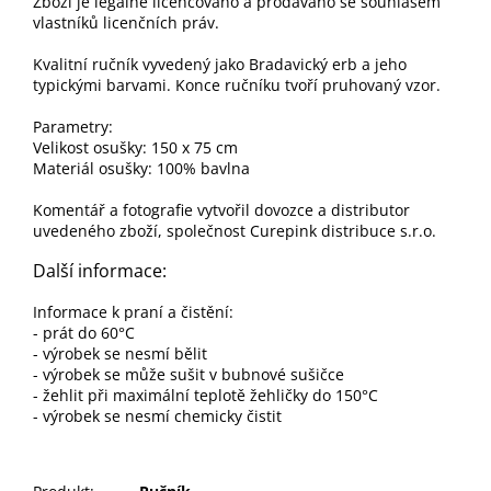
Zboží je legálně licencováno a prodáváno se souhlasem
vlastníků licenčních práv.
Kvalitní ručník vyvedený jako Bradavický erb a jeho
typickými barvami. Konce ručníku tvoří pruhovaný vzor.
Parametry:
Velikost osušky: 150 x 75 cm
Materiál osušky: 100% bavlna
Komentář a fotografie vytvořil dovozce a distributor
uvedeného zboží, společnost Curepink distribuce s.r.o.
Další informace:
Informace k praní a čistění:
- prát do 60°C
- výrobek se nesmí bělit
- výrobek se může sušit v bubnové sušičce
- žehlit při maximální teplotě žehličky do 150°C
- výrobek se nesmí chemicky čistit