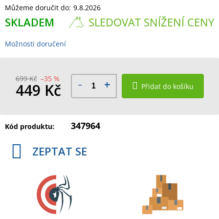
Můžeme doručit do:
9.8.2026
SKLADEM
SLEDOVAT SNÍŽENÍ CENY
Možnosti doručení
699 Kč
–35 %
449 Kč
Přidat do košíku
Měrná
cena:
347964
Kód produktu:
ZEPTAT SE