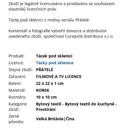
Zboží je legálně licencováno a prodáváno se souhlasem
vlastníků licenčních práv.
Tácky pod sklenici s motivy seriálu Přátelé.
Komentář a fotografie vytvořil dovozce a distributor
uvedeného zboží, společnost Curepink distribuce s.r.o.
Produkt
:
Tácek pod sklenici
Licence:
Tácky pod sklenice
Stejné zboží:
PŘÁTELÉ
Zařazení
:
FILMOVÉ A TV LICENCE
Balení
:
22 x 22 x 1 cm
Materiál
:
KOREK
Rozměry
:
10 x 10 cm
Kategorie
Bytový textil - Bytový textil do kuchyně -
zboží
:
Prostírání
Země
Velká Británie|Čína
původu
: