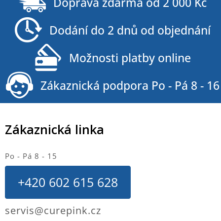
Doprava zdarma od 2 000 Kč
p
a
Dodání do 2 dnů od objednání
t
í
Možnosti platby online
Zákaznická podpora Po - Pá 8 - 16
Zákaznická linka
Po - Pá 8 - 15
+420 602 615 628
servis@curepink.cz