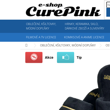
Přejít
na
obsah
OBLEČENÍ, KŠILTOVKY,
HRNKY, KERAMIKA, SKLO,
MÓDNÍ DOPLŇKY
DÁRKOVÉ ZBOŽÍ A SUVENÝRY
FILMOVÉ A TV LICENCE
KOMIKSOVÉ A ANIME LICENCE
Domů
OBLEČENÍ, KŠILTOVKY, MÓDNÍ DOPLŇKY
OS
Akce
Tip