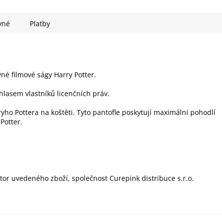
vné
Platby
vné filmové ságy Harry Potter.
hlasem vlastníků licenčních práv.
ho Pottera na koštěti. Tyto pantofle poskytují maximální pohodlí
Potter.
utor uvedeného zboží, společnost Curepink distribuce s.r.o.