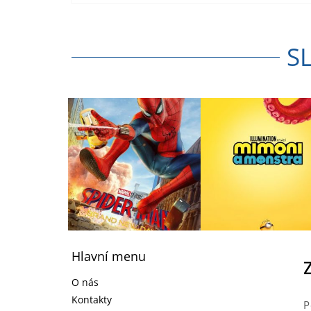
S
Z
á
Hlavní menu
p
a
O nás
t
Kontakty
P