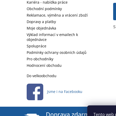
í
Kariéra - nabídka práce
Obchodní podmínky
Reklamace, výměna a vrácení zboží
Dopravy a platby
s
Moje objednávka
Výklad informací v emailech k
objednávce
Spolupráce
Podmínky ochrany osobních údajů
Pro obchodníky
Hodnocení obchodu
Do velkoobchodu
Jsme i na Facebooku
Doprava zdarma
Tento web 