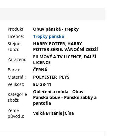
Produkt
:
Obuv pánská - trepky
Licence:
Trepky pánské
Stejné
HARRY POTTER, HARRY
zboží:
POTTER SÉRIE, VÁNOČNÍ ZBOŽÍ
FILMOVÉ A TV LICENCE, DALŠÍ
Zařazení
:
LICENCE
Barva
:
ČERNÁ
Materiál
:
POLYESTER|PLYŠ
Velikost
:
EU 38-41
Oblečení a móda - Obuv -
Kategorie
Pánská obuv - Pánské žabky a
zboží
:
pantofle
Země
Velká Británie|Čína
původu
: