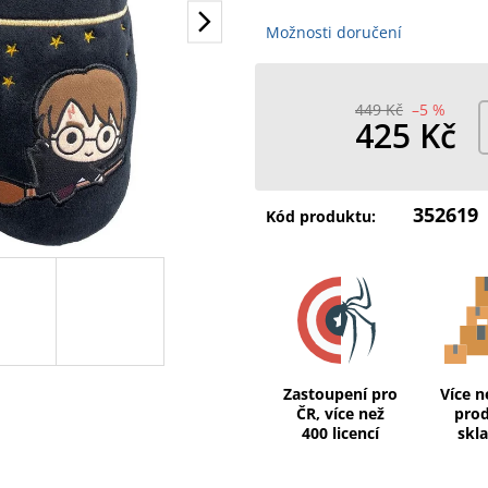
Možnosti doručení
449 Kč
–5 %
425 Kč
Měrná
cena:
352619
Kód produktu:
Zastoupení pro
Více n
ČR, více než
pro
400 licencí
skl