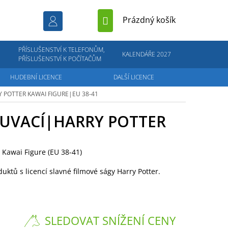
NÁKUPNÍ
Prázdný košík
KOŠÍK
PŘÍSLUŠENSTVÍ K TELEFONŮM,
KALENDÁŘE 2027
PŘÍSLUŠENSTVÍ K POČÍTAČŮM
HUDEBNÍ LICENCE
DALŠÍ LICENCE
Y POTTER
KAWAI FIGURE|EU 38-41
UVACÍ|HARRY POTTER
 Kawai Figure (EU 38-41)
duktů s licencí slavné filmové ságy Harry Potter.
SLEDOVAT SNÍŽENÍ CENY