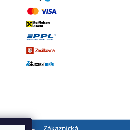
tby
Zákaznická