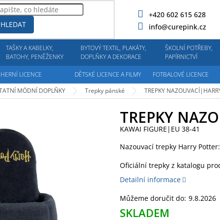
+420 602 615 628
HLEDAT
info@curepink.cz
TAŠKY A KABELKY,
BYTOVÝ TEXTIL, PLAKÁTY,
ŠKOLNÍ POTŘEBY,
BATOHY, PENĚŽENKY
DOPLŇKY A DEKORACE
PAPÍRNICTVÍ
HERNÍ LICENCE
DĚTSKÉ LICENCE A FILMY
FOTBALOVÉ LICENCE
TATNÍ MÓDNÍ DOPLŇKY
Trepky pánské
TREPKY NAZOUVACÍ|HARR
TREPKY NAZO
KAWAI FIGURE|EU 38-41
Nazouvací trepky Harry Potter:
Oficiální trepky z katalogu pro
Detailní informace
Můžeme doručit do:
9.8.2026
SKLADEM