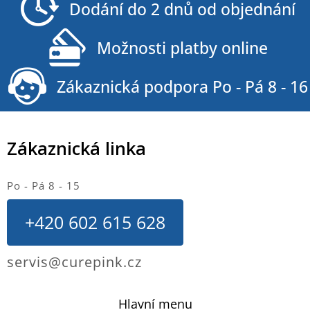
Dodání do 2 dnů od objednání
t
í
Možnosti platby online
Zákaznická podpora Po - Pá 8 - 16
Zákaznická linka
Po - Pá 8 - 15
+420 602 615 628
servis@curepink.cz
Hlavní menu