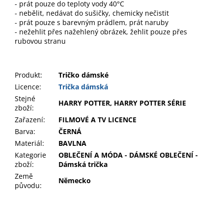
- prát pouze do teploty vody 40°C
- nebělit, nedávat do sušičky, chemicky nečistit
- prát pouze s barevným prádlem, prát naruby
- nežehlit přes nažehlený obrázek, žehlit pouze přes
rubovou stranu
Produkt
:
Tričko dámské
Licence:
Trička dámská
Stejné
HARRY POTTER, HARRY POTTER SÉRIE
zboží:
Zařazení
:
FILMOVÉ A TV LICENCE
Barva
:
ČERNÁ
Materiál
:
BAVLNA
Kategorie
OBLEČENÍ A MÓDA - DÁMSKÉ OBLEČENÍ -
zboží
:
Dámská trička
Země
Německo
původu
: