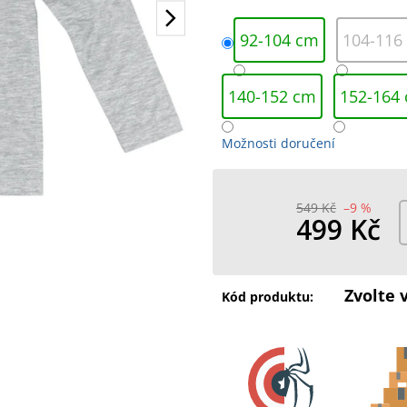
92-104 cm
104-116
140-152 cm
152-164
Možnosti doručení
549 Kč
–9 %
499 Kč
Měrná
cena:
Zvolte 
Kód produktu: