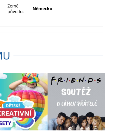
Země
Německo
původu
:
MU