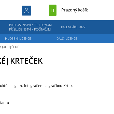
NÁKUPNÍ
Prázdný košík
KOŠÍK
PŘÍSLUŠENSTVÍ K TELEFONŮM,
KALENDÁŘE 2027
PŘÍSLUŠENSTVÍ K POČÍTAČŮM
HUDEBNÍ LICENCE
DALŠÍ LICENCE
EK
JUHU|ŠEDÉ
KÉ|KRTEČEK
duktů s logem, fotografiemi a grafikou Krtek.
riantu