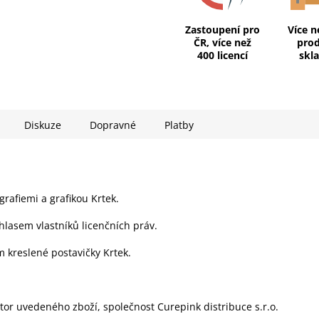
Zastoupení pro
Více n
ČR, více než
pro
400 licencí
skl
Diskuze
Dopravné
Platby
grafiemi a grafikou Krtek.
hlasem vlastníků licenčních práv.
 kreslené postavičky Krtek.
utor uvedeného zboží, společnost Curepink distribuce s.r.o.