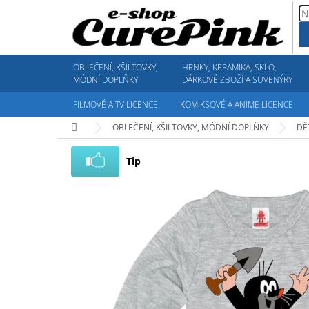
Přejít
na
obsah
OBLEČENÍ, KŠILTOVKY,
HRNKY, KERAMIKA, SKLO,
MÓDNÍ DOPLŇKY
DÁRKOVÉ ZBOŽÍ A SUVENÝRY
FILMOVÉ A TV LICENCE
KOMIKSOVÉ A ANIME LICENCE
Domů
OBLEČENÍ, KŠILTOVKY, MÓDNÍ DOPLŇKY
DĚ
Tip