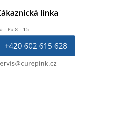
Zákaznická linka
o - Pá 8 - 15
+420 602 615 628
ervis@curepink.cz