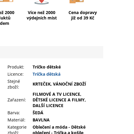
ež 2000
Více než 2000
Cena dopravy
duktů
výdejních míst
již od 39 Kč
adem
Produkt
:
Tričko dětské
Licence:
Trička dětská
Stejné
KRTEČEK, VÁNOČNÍ ZBOŽÍ
zboží:
FILMOVÉ A TV LICENCE,
Zařazení
:
DĚTSKÉ LICENCE A FILMY,
DALŠÍ LICENCE
Barva
:
ŠEDÁ
Materiál
:
BAVLNA
Kategorie
Oblečení a móda - Dětské
zboží
:
oblečení - Trička a košile