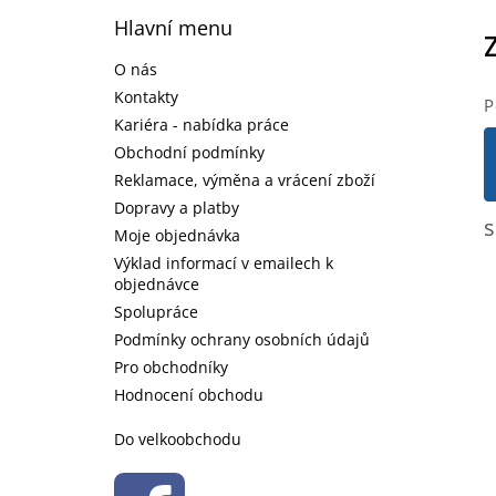
á
Hlavní menu
p
a
O nás
t
Kontakty
P
í
Kariéra - nabídka práce
Obchodní podmínky
Reklamace, výměna a vrácení zboží
Dopravy a platby
s
Moje objednávka
Výklad informací v emailech k
objednávce
Spolupráce
Podmínky ochrany osobních údajů
Pro obchodníky
Hodnocení obchodu
Do velkoobchodu