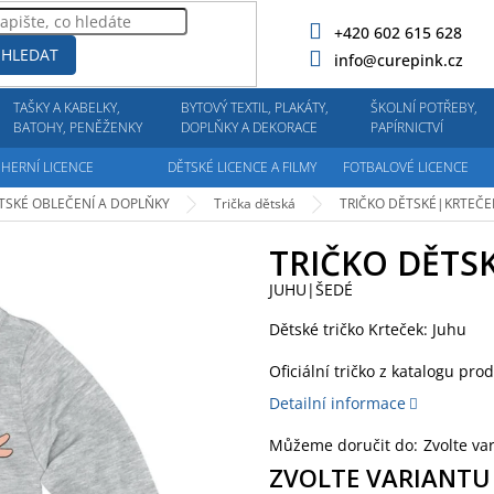
+420 602 615 628
HLEDAT
info@curepink.cz
TAŠKY A KABELKY,
BYTOVÝ TEXTIL, PLAKÁTY,
ŠKOLNÍ POTŘEBY,
BATOHY, PENĚŽENKY
DOPLŇKY A DEKORACE
PAPÍRNICTVÍ
HERNÍ LICENCE
DĚTSKÉ LICENCE A FILMY
FOTBALOVÉ LICENCE
TSKÉ OBLEČENÍ A DOPLŇKY
Trička dětská
TRIČKO DĚTSKÉ|KRTEČ
TRIČKO DĚTS
JUHU|ŠEDÉ
Dětské tričko Krteček: Juhu
Oficiální tričko z katalogu pro
Detailní informace
Můžeme doručit do:
Zvolte va
ZVOLTE VARIANTU