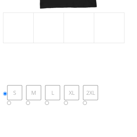
S
M
L
XL
2XL