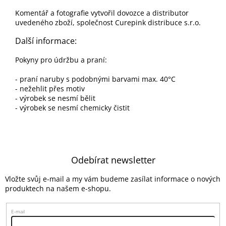
Komentář a fotografie vytvořil dovozce a distributor
uvedeného zboží, společnost Curepink distribuce s.r.o.
Další informace:
Pokyny pro údržbu a praní:
- praní naruby s podobnými barvami max. 40°C
- nežehlit přes motiv
- výrobek se nesmí bělit
- výrobek se nesmí chemicky čistit
Z
á
Odebírat newsletter
p
a
Vložte svůj e-mail a my vám budeme zasílat informace o nových
t
produktech na našem e-shopu.
í
E-mail