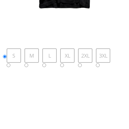
S
M
L
XL
2XL
3XL