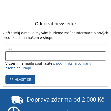
Z
á
Odebírat newsletter
p
a
Vložte svůj e-mail a my vám budeme zasílat informace o nových
t
produktech na našem e-shopu.
í
E-mail
Vložením e-mailu souhlasíte s
podmínkami ochrany
osobních údajů
PŘIHLÁSIT SE
Doprava zdarma od 2 000 Kč