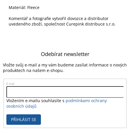
Materiál: Fleece
Komentář a fotografie vytvořil dovozce a distributor
uvedeného zboží, společnost Curepink distribuce s.r.o.
Z
á
Odebírat newsletter
p
a
Vložte svůj e-mail a my vám budeme zasílat informace o nových
t
produktech na našem e-shopu.
í
E-mail
Vložením e-mailu souhlasíte s
podmínkami ochrany
osobních údajů
PŘIHLÁSIT SE